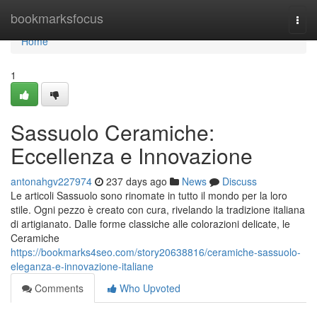
Home
bookmarksfocus
Togg
navi
Home
1
Sassuolo Ceramiche:
Eccellenza e Innovazione
antonahgv227974
237 days ago
News
Discuss
Le articoli Sassuolo sono rinomate in tutto il mondo per la loro
stile. Ogni pezzo è creato con cura, rivelando la tradizione italiana
di artigianato. Dalle forme classiche alle colorazioni delicate, le
Ceramiche
https://bookmarks4seo.com/story20638816/ceramiche-sassuolo-
eleganza-e-innovazione-italiane
Comments
Who Upvoted