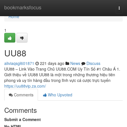
Home
bookmarksfocus
Togg
navi
Home
1
UU88
aliviaqsgl601871
221 days ago
News
Discuss
UU88 – Link Vào Trang Chủ UU88.COM Uy Tín Số #1 Châu Á 1.
Giới thiệu về UU88 UU88 là một trong những thương hiệu tiên
phong và uy tín hàng đầu trong lĩnh vực cá cược trực tuyến
https://uu88vip.za.com/
Comments
Who Upvoted
Comments
Submit a Comment
No HTML