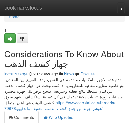
Home
bookmarksfocus
Togg
navi
Home
1
Considerations To Know About
جهاز كشف الذهب
lechi197srq4
207 days ago
News
Discuss
تقدم هذه الاجهزة امكانيات متقدمة في العمق، ودقة التمييز بين المعادن،
مع خاصية معايرة تلقائية للتضاريس. اذا كنت تبحث عن جهاز كشف الذهب
في لبنان يمنحك نتائج فعلية وسريعة، فنحن نوفر لك اجهزة مختبرة
ميدانيًا، مزودة بتقنيات ذكية تدعمك في كل عملية استكشاف. يشهد سوق
كاشف الذهب في لبنان اهتمامًا
https://www.cocktal.com/threads/
فيشر-جولد-بق-جهاز-كشف-الذهب-الخفيف-والدقيق.79676/
Comments
Who Upvoted