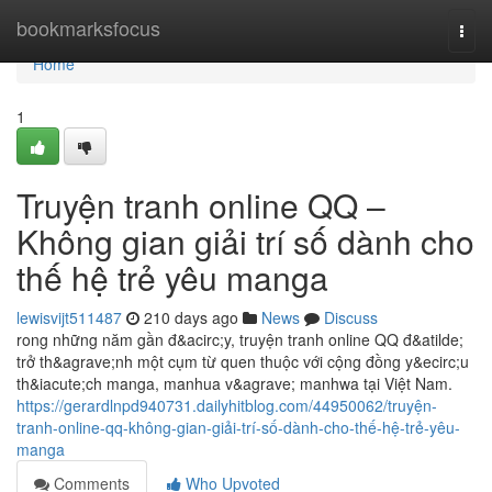
Home
bookmarksfocus
Togg
navi
Home
1
Truyện tranh online QQ –
Không gian giải trí số dành cho
thế hệ trẻ yêu manga
lewisvijt511487
210 days ago
News
Discuss
rong những năm gần đ&acirc;y, truyện tranh online QQ đ&atilde;
trở th&agrave;nh một cụm từ quen thuộc với cộng đồng y&ecirc;u
th&iacute;ch manga, manhua v&agrave; manhwa tại Việt Nam.
https://gerardlnpd940731.dailyhitblog.com/44950062/truyện-
tranh-online-qq-không-gian-giải-trí-số-dành-cho-thế-hệ-trẻ-yêu-
manga
Comments
Who Upvoted