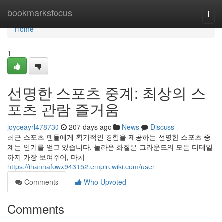
Home
bookmarksfocus
Togg
navi
Home
1
선명한 스포츠 중계: 최상의 스
포츠 관람 즐거움
joyceayrl478730
207 days ago
News
Discuss
최근 스포츠 팬들에게 획기적인 경험을 제공하는 선명한 스포츠 중
계는 인기를 얻고 있습니다. 놀라운 화질은 그라운드의 모든 디테일
까지 가장 보여주어, 마치
https://ihannafowx943152.empirewiki.com/user
Comments
Who Upvoted
Comments