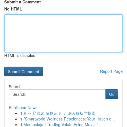
Submit a Comment
No HTML
HTML is disabled
Report Page
Search
Go
Published News
1
职业 穿线师 资格证明 ： 深入解析与指南
1
{Smartworld Wellness Residences: Your Haven o...
1
Mempelajari Trading Valuta Asing Melalui...