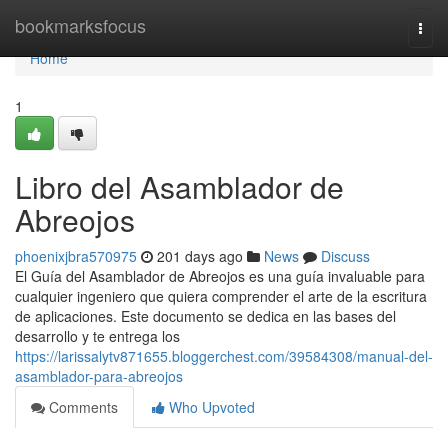
Home
bookmarksfocus
Togg
navi
Home
1
Libro del Asamblador de
Abreojos
phoenixjbra570975
201 days ago
News
Discuss
El Guía del Asamblador de Abreojos es una guía invaluable para
cualquier ingeniero que quiera comprender el arte de la escritura
de aplicaciones. Este documento se dedica en las bases del
desarrollo y te entrega los
https://larissalytv871655.bloggerchest.com/39584308/manual-del-
asamblador-para-abreojos
Comments
Who Upvoted