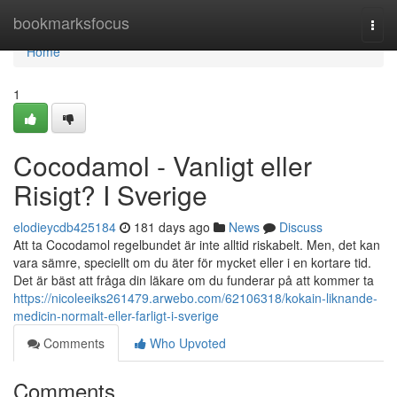
Home
bookmarksfocus
Togg
navi
Home
1
Cocodamol - Vanligt eller
Risigt? I Sverige
elodieycdb425184
181 days ago
News
Discuss
Att ta Cocodamol regelbundet är inte alltid riskabelt. Men, det kan
vara sämre, speciellt om du äter för mycket eller i en kortare tid.
Det är bäst att fråga din läkare om du funderar på att kommer ta
https://nicoleeiks261479.arwebo.com/62106318/kokain-liknande-
medicin-normalt-eller-farligt-i-sverige
Comments
Who Upvoted
Comments