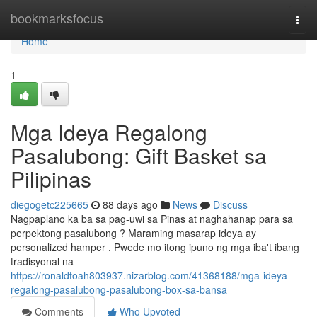
Home
bookmarksfocus
Togg
navi
Home
1
Mga Ideya Regalong
Pasalubong: Gift Basket sa
Pilipinas
diegogetc225665
88 days ago
News
Discuss
Nagpaplano ka ba sa pag-uwi sa Pinas at naghahanap para sa
perpektong pasalubong ? Maraming masarap ideya ay
personalized hamper . Pwede mo itong ipuno ng mga iba't ibang
tradisyonal na
https://ronaldtoah803937.nizarblog.com/41368188/mga-ideya-
regalong-pasalubong-pasalubong-box-sa-bansa
Comments
Who Upvoted