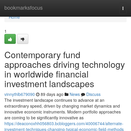
Home
bookmarksfocus
Togg
navi
Home
1
Contemporary fund
approaches driving technology
in worldwide financial
investment landscapes
vinnythlb679090
89 days ago
News
Discuss
The investment landscape continues to advance at an
extraordinary speed, driven by changing market dynamics and
innovative economic instruments. Modern portfolio approaches
are coming to be significantly innovative as
https://deaconoxhh056803.bcbloggers.com/40006744/alternate-
investment-techniques-changing-typical-economic-field-methods