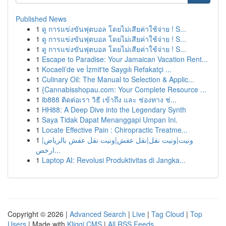
Published News
1
ดู การแข่งขันฟุตบอล โดยไม่เสียค่าใช้จ่าย ! S...
1
ดู การแข่งขันฟุตบอล โดยไม่เสียค่าใช้จ่าย ! S...
1
ดู การแข่งขันฟุตบอล โดยไม่เสียค่าใช้จ่าย ! S...
1
Escape to Paradise: Your Jamaican Vacation Rent...
1
Kocaeli’de ve İzmit'te Saygılı Refakatçi ...
1
Culinary Oil: The Manual to Selection & Applic...
1
{Cannabisshopau.com: Your Complete Resource ...
1
ib888 ติดต่อเรา วิธี เข้าถึง และ ช่องทาง ช่...
1
HH88: A Deep Dive into the Legendary Synth
1
Saya Tidak Dapat Menanggapi Umpan Ini.
1
Locate Effective Pain : Chiropractic Treatme...
1
ونيت|ونيت نقل|نقل عفش|ونيت نقل عفش بالرياض|
ارخص...
1
Laptop AI: Revolusi Produktivitas di Jangka...
Copyright © 2026 |
Advanced Search
|
Live
|
Tag Cloud
|
Top
Users
| Made with
Kliqqi CMS
|
All RSS Feeds