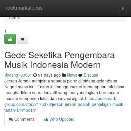
Home
bookmarksfocus
Togg
navi
Home
1
Gede Seketika Pengembara
Musik Indonesia Modern
lilydshg783561
91 days ago
News
Discuss
Jerson Jerson menjelma sebagai pionir di bidang gelombang
Negeri masa kini. Tokoh ini menggunakan kemampuan tak biasa,
menghadirkan suara inovatif yang menyandingkan bermacam-
macam komponen lokal dan inovasi digital.
https://bookmark-
group.com/story7175378/jerson-jerson-adalah-penjelajah-musik-
tanah-air-modern
Comments
Who Upvoted