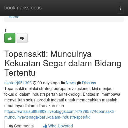
Home
bookmarksfocus
Togg
navi
Home
1
Topansakti: Munculnya
Kekuatan Segar dalam Bidang
Tertentu
rishixkrj951396
90 days ago
News
Discuss
Topansakti melalui strategi berupa revolusioner, kini menjadi
fokus di dalam industri pertanian teknologi. Entitas ini membawa
menyajikan solusi produk inovatif untuk memecahkan masalah
umumnya dialami dirasakan oleh
https://lewisalzu683809.livebloggs.com/47979587/topansakti-
munculnya-tenaga-baru-dalam-industri-spesifik
Comments
Who Upvoted