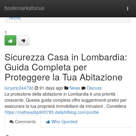
Home
bookmarksfocus
Togg
navi
Home
1
Sicurezza Casa in Lombardia:
Guida Completa per
Proteggere la Tua Abitazione
lucyyrjc244792
91 days ago
News
Discuss
La protezione della abitazione in Lombardia è una priorità
crescente. Questa guida completa offre suggerimenti pratici per
assicurare la tua proprietà immobiliare da intrusioni . Considera
https://mathesobp905785.dailyhitblog.com/profile
Comments
Who Upvoted