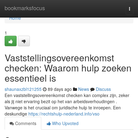
Home
bookmarksfocus
Togg
navi
Home
1
Vaststellingsovereenkomst
checken: Waarom hulp zoeken
essentieel is
shaunaxzbl121255
89 days ago
News
Discuss
Een vaststellingsovereenkomst checken kan complex zijn, zeker
als jij niet ervaring bezit op het van arbeidsverhoudingen .
Vanwege is het cruciaal om juridische hulp te inroepen. Een
deskundige
https://rechtshulp-nederland.info/vso
Comments
Who Upvoted