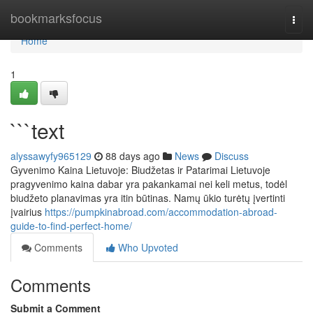
Home
bookmarksfocus
Togg
navi
Home
1
```text
alyssawyfy965129
88 days ago
News
Discuss
Gyvenimo Kaina Lietuvoje: Biudžetas ir Patarimai Lietuvoje
pragyvenimo kaina dabar yra pakankamai nei keli metus, todėl
biudžeto planavimas yra itin būtinas. Namų ūkio turėtų įvertinti
įvairius
https://pumpkinabroad.com/accommodation-abroad-
guide-to-find-perfect-home/
Comments
Who Upvoted
Comments
Submit a Comment