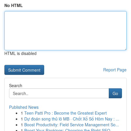
No HTML
HTML is disabled
Report Page
Search
Go
Published News
1
Teen Patti Pro : Become the Greatest Expert
1
Dự đoán song thủ lô MB · Chốt Xổ Số Hôm Nay : ...
1
Boost Productivity: Field Service Management So...
1
Boost Your Rankings: Choosing the Right SEO