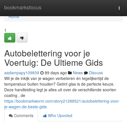
Home
bookmarksfocus
Togg
navi
Home
1
Autobelettering voor je
Voertuig: De Ultieme Gids
aadampapy109839
89 days ago
News
Discuss
Wil je de inkijk van je wagen verbeteren én tegelijkertijd de
temperatuur buiten houden? Getint glas is de perfecte keuze.
Deze handleiding legt je alles uit over de verschillende soorten
coating , de
https://bookmarkworm.com/story21288521/autobelettering-voor-
je-wagen-de-beste-gids
Comments
Who Upvoted