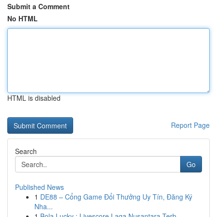
Submit a Comment
No HTML
HTML is disabled
Report Page
Search
Go
Published News
1
DE88 – Cổng Game Đổi Thưởng Uy Tín, Đăng Ký
Nha...
1
Bola Lucky : Livescore Laga Nusantara Terb...