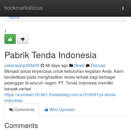
Home
bookmarksfocus
Togg
navi
Home
1
Pabrik Tenda Indonesia
zakariazjnp208435
88 days ago
News
Discuss
Menjadi solusi terpercaya untuk kebutuhan kegiatan Anda, Kami
berdedikasi pada menghasilkan tenda terbaik bagi berbagai
pelanggan di seluruh negeri. PT. Tenda Indonesia memiliki
banyak variasi
https://aronlawn181861.thelateblog.com/41516097/pt-tenda-
indonesia
Comments
Who Upvoted
Comments