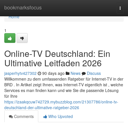
Home
bookmarksfocus
Togg
navi
Home
1
Online-TV Deutschland: Ein
Ultimative Leitfaden 2026
jasperhytv427302
90 days ago
News
Discuss
Willkommen zu dem umfassenden Ratgeber für Internet-TV in der
BRD . In Artikel zeigt Ihnen, was Internet-TV eigentlich ist , welche
Services es man finden kann und wie Sie die passende Lösung
für Ihre
https://izaakqcuw742729.mybuzzblog.com/21307786/online-tv-
deutschland-der-ultimative-ratgeber-2026
Comments
Who Upvoted