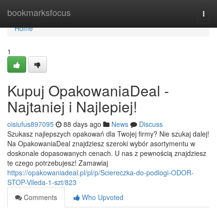
Home
bookmarksfocus
Togg
navi
Home
1
Kupuj OpakowaniaDeal -
Najtaniej i Najlepiej!
oisiufus897095
88 days ago
News
Discuss
Szukasz najlepszych opakowań dla Twojej firmy? Nie szukaj dalej!
Na OpakowaniaDeal znajdziesz szeroki wybór asortymentu w
doskonale dopasowanych cenach. U nas z pewnością znajdziesz
te czego potrzebujesz! Zamawiaj
https://opakowaniadeal.pl/pl/p/Sciereczka-do-podlogi-ODOR-
STOP-Vileda-1-szt/823
Comments
Who Upvoted