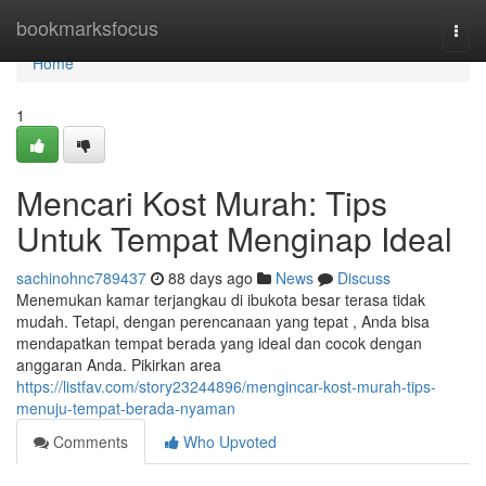
Home
bookmarksfocus
Togg
navi
Home
1
Mencari Kost Murah: Tips
Untuk Tempat Menginap Ideal
sachinohnc789437
88 days ago
News
Discuss
Menemukan kamar terjangkau di ibukota besar terasa tidak
mudah. Tetapi, dengan perencanaan yang tepat , Anda bisa
mendapatkan tempat berada yang ideal dan cocok dengan
anggaran Anda. Pikirkan area
https://listfav.com/story23244896/mengincar-kost-murah-tips-
menuju-tempat-berada-nyaman
Comments
Who Upvoted