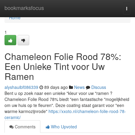
Home
bookmarksfocus
Togg
navi
Home
1
Chameleon Folie Rood 78%:
Een Unieke Tint voor Uw
Ramen
alyshauibf086339
89 days ago
News
Discuss
Bent u op zoek naar een unieke "kleur voor uw "ramen ?
Chameleon Folie Rood 78% biedt "een fantastische "mogelijkheid
om uw huis op te fleuren". Deze coating staat garant voor "een
warme karmozijnrode"
https://xxoto.nl/chameleon-folie-rood-78-
ceramic/
Comments
Who Upvoted