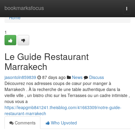
Home
bookmarksfocus
Togg
navi
Home
1
Le Guide Restaurant
Marrakech
jasontoln859839
87 days ago
News
Discuss
Découvrez nos adresses coups de cœur pour manger à
Marrakech . À la recherche de une table authentique dans la
vieille ville , un bistro chic sur les Terrasses ou un cadre intimiste ,
nous vous a
https://leapgmb841241.theisblog.com/41663309/notre-guide-
restaurant-marrakech
Comments
Who Upvoted