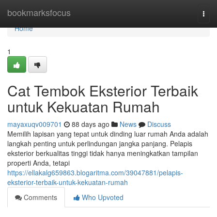
Home
bookmarksfocus
Togg
navi
Home
1
Cat Tembok Eksterior Terbaik
untuk Kekuatan Rumah
mayaxuqv009701
88 days ago
News
Discuss
Memilih lapisan yang tepat untuk dinding luar rumah Anda adalah
langkah penting untuk perlindungan jangka panjang. Pelapis
eksterior berkualitas tinggi tidak hanya meningkatkan tampilan
properti Anda, tetapi
https://ellakalg659863.blogaritma.com/39047881/pelapis-
eksterior-terbaik-untuk-kekuatan-rumah
Comments
Who Upvoted