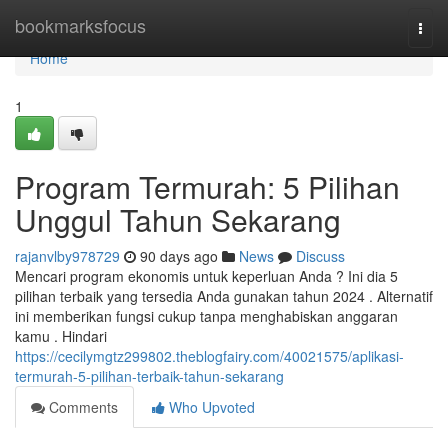
Home
bookmarksfocus
Togg
navi
Home
1
Program Termurah: 5 Pilihan
Unggul Tahun Sekarang
rajanvlby978729
90 days ago
News
Discuss
Mencari program ekonomis untuk keperluan Anda ? Ini dia 5
pilihan terbaik yang tersedia Anda gunakan tahun 2024 . Alternatif
ini memberikan fungsi cukup tanpa menghabiskan anggaran
kamu . Hindari
https://cecilymgtz299802.theblogfairy.com/40021575/aplikasi-
termurah-5-pilihan-terbaik-tahun-sekarang
Comments
Who Upvoted