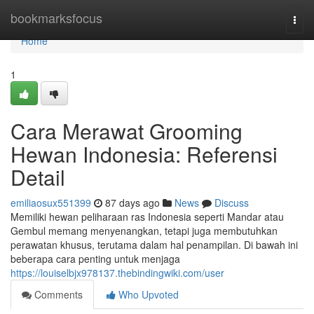
Home
bookmarksfocus
Togg
navi
Home
1
Cara Merawat Grooming
Hewan Indonesia: Referensi
Detail
emiliaosux551399
87 days ago
News
Discuss
Memiliki hewan peliharaan ras Indonesia seperti Mandar atau
Gembul memang menyenangkan, tetapi juga membutuhkan
perawatan khusus, terutama dalam hal penampilan. Di bawah ini
beberapa cara penting untuk menjaga
https://louiselbjx978137.thebindingwiki.com/user
Comments
Who Upvoted