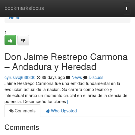
Home
bookmarksfocus
Togg
navi
Home
1
Don Jaime Restrepo Carmona
– Andadura y Heredad
cyrusivpj638330
89 days ago
News
Discuss
Jaime Restrepo Carmona fue una entidad fundamental en la
evolución actual de la nación. Su carrera como técnico y
intelectual marcó un momento crucial en el área de la ciencia de
potencia. Desempeñó funciones
[]
Comments
Who Upvoted
Comments