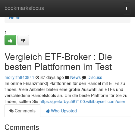
Home
bookmarksfocus
Togg
navi
Home
1
Vergleich ETF-Broker : Die
besten Plattformen im Test
mollyiifh840841
87 days ago
News
Discuss
Im online Finanzmarkt| Plattformen für den Handel mit ETFs zu
finden. Viele Anbieter bieten eine große Auswahl an ETFs und
verschiedene Handelstools an. Um die beste Plattform für Sie zu
finden, sollten Sie
https://gretarbyc567100.wikibuysell.com/user
Comments
Who Upvoted
Comments