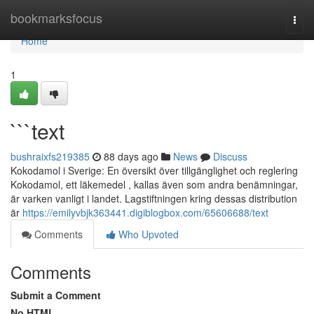
Home
bookmarksfocus
Togg
navi
Home
1
```text
bushraixfs219385
88 days ago
News
Discuss
Kokodamol i Sverige: En översikt över tillgänglighet och reglering
Kokodamol, ett läkemedel , kallas även som andra benämningar,
är varken vanligt i landet. Lagstiftningen kring dessas distribution
är
https://emilyvbjk363441.digiblogbox.com/65606688/text
Comments
Who Upvoted
Comments
Submit a Comment
No HTML