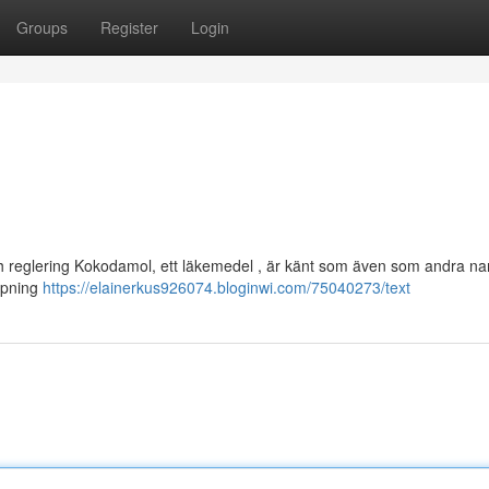
Groups
Register
Login
och reglering Kokodamol, ett läkemedel , är känt som även som andra na
ämpning
https://elainerkus926074.bloginwi.com/75040273/text