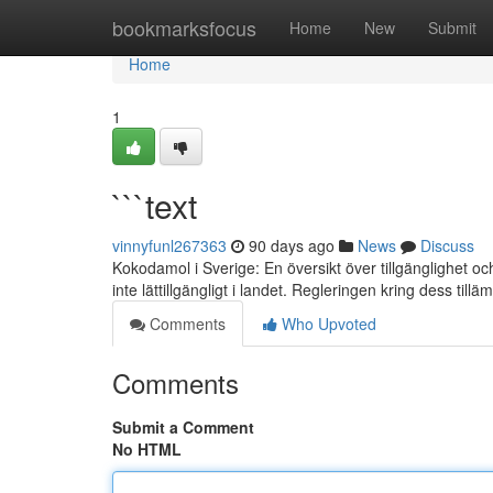
Home
bookmarksfocus
Home
New
Submit
Home
1
```text
vinnyfunl267363
90 days ago
News
Discuss
Kokodamol i Sverige: En översikt över tillgänglighet 
inte lättillgängligt i landet. Regleringen kring dess till
Comments
Who Upvoted
Comments
Submit a Comment
No HTML