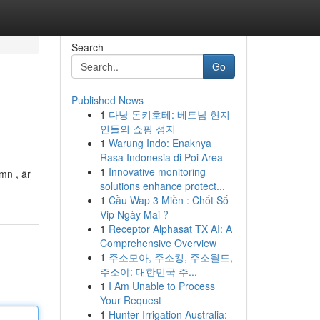
Search
Go
Published News
1
다낭 돈키호테: 베트남 현지
인들의 쇼핑 성지
1
Warung Indo: Enaknya
Rasa Indonesia di Poi Area
1
Innovative monitoring
mn , är
solutions enhance protect...
1
Cầu Wap 3 Miền : Chốt Số
Vip Ngày Mai ?
1
Receptor Alphasat TX AI: A
Comprehensive Overview
1
주소모아, 주소킹, 주소월드,
주소야: 대한민국 주...
1
I Am Unable to Process
Your Request
1
Hunter Irrigation Australia: