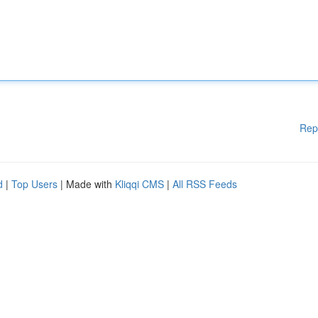
Rep
d
|
Top Users
| Made with
Kliqqi CMS
|
All RSS Feeds