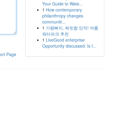
Your Guide to Wate...
1
How contemporary
philanthropy changes
communiti...
1
가평빠지, 짜릿함 만끽! 여름
워터파크 추천
1
LiveGood enterprise
Opportunity discussed: Is I...
ort Page