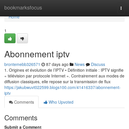
Home
bookmarksfocus
Togg
navi
Home
1
Abonnement iptv
brontemebb326571
87 days ago
News
Discuss
1. Origines et évolution de l’IPTV • Définition initiale : IPTV signifie
« télévision par protocole Internet ». Contrairement aux modes de
diffusion classiques, elle repose sur la transmission de flux
https://jakubwuvt022599.blogs100.com/41416337/abonnement-
iptv
Comments
Who Upvoted
Comments
Submit a Comment