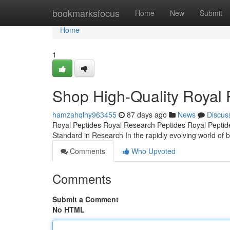
Home
bookmarksfocus
Home
New
Submit
Home
1
Shop High-Quality Royal 
hamzahqlhy963455
87 days ago
News
Discus
Royal Peptides Royal Research Peptides Royal Peptide
Standard in Research In the rapidly evolving world of b
Comments
Who Upvoted
Comments
Submit a Comment
No HTML