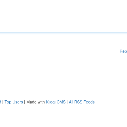
Rep
d
|
Top Users
| Made with
Kliqqi CMS
|
All RSS Feeds