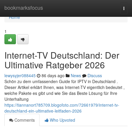
Home
bookmarksfocus
Togg
navi
Home
1
Internet-TV Deutschland: Der
Ultimative Ratgeber 2026
lewysyjer088445
86 days ago
News
Discuss
Schön zu dem umfassenden Guide für IPTV in Deutschland .
Dieser Artikel erklärt Ihnen, was Internet-TV eigentlich bedeutet ,
welche Pakete es gibt und wie Sie das Beste Lösung für Ihre
Unterhaltung
https://tiannanort785709.blogofoto.com/72661979/internet-tv-
deutschland-ein-ultimative-leitfaden-2026
Comments
Who Upvoted