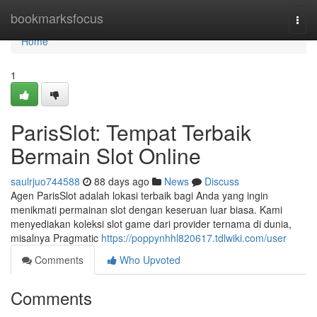
Home
bookmarksfocus
Togg
navi
Home
1
ParisSlot: Tempat Terbaik
Bermain Slot Online
saulrjuo744588
88 days ago
News
Discuss
Agen ParisSlot adalah lokasi terbaik bagi Anda yang ingin
menikmati permainan slot dengan keseruan luar biasa. Kami
menyediakan koleksi slot game dari provider ternama di dunia,
misalnya Pragmatic
https://poppynhhl820617.tdlwiki.com/user
Comments
Who Upvoted
Comments