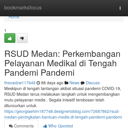
Home
bookmarksfocus
Togg
navi
Home
1
RSUD Medan: Perkembangan
Pelayanan Medikal di Tengah
Pandemi Pandemi
theoadzw117649
88 days ago
News
Discuss
Meskipun di tengah tantangan akibat situasi pandemi COVID-19,
RSUD Medan terus melakukan langkah untuk mengembangkan
mutu pelayanan medis . Segala inisiatif terobosan telah
diluncurkan untuk
https://georgiaehim187748.designertoblog.com/72687862/rsud-
medan-peningkatan-bantuan-medis-di-tengah-pandemi-pandemi
Comments
Who Upvoted