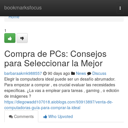
Home
bookmarksfocus
Togg
navi
Home
1
Compra de PCs: Consejos
para Seleccionar la Mejor
barbaraakmk988557
90 days ago
News
Discuss
Elegir la computadora ideal puede ser un desafío abrumador.
Para empezar a comprar , es crucial evaluar las necesidades
específicas. ¿La vas a emplear para tareas , gaming , o edición
de imágenes ?
https://diegowadd107018.aioblogs.com/93913897/venta-de-
computadoras-guía-para-comprar-la-ideal
Comments
Who Upvoted