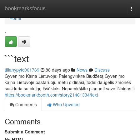
Home
bookmarksfocus
Togg
navi
Home
1
```text
tiffanypytc061769
88 days ago
News
Discuss
Gyvenimo Kaina Lietuvoje: Palengvinkite Biudžetą Gyvenimo
kaina Lietuvoje pastaruoju metu didinasi, todėl daugelis žmonės
susiduria su pinigų iššūkiais. Nepamirškite planuoti savo išlaidas ir
https://bookmarkbooth.com/story21461334/text
Comments
Who Upvoted
Comments
Submit a Comment
No HTML