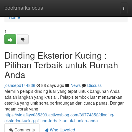
Home
bookmarksfocus
Togg
navi
Home
1
Dinding Eksterior Kucing :
Pilihan Terbaik untuk Rumah
Anda
joshsepd144836
88 days ago
News
Discuss
Memilih pelapis dinding luar yang tepat untuk bangunan Anda
adalah langkah yang krusial . Pelapis tembok luar menawarkan
estetika yang unik serta perlindungan dari cuaca panas. Dengan
ragam corak yang
https://violafkyv035399.activosblog.com/39774852/dinding-
eksterior-kucing-pilihan-terbaik-untuk-hunian-anda
Comments
Who Upvoted