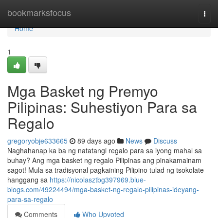
Home
bookmarksfocus
Togg
navi
Home
1
Mga Basket ng Premyo
Pilipinas: Suhestiyon Para sa
Regalo
gregoryobje633665
89 days ago
News
Discuss
Naghahanap ka ba ng natatangi regalo para sa iyong mahal sa
buhay? Ang mga basket ng regalo Pilipinas ang pinakamainam
sagot! Mula sa tradisyonal pagkaining Pilipino tulad ng tsokolate
hanggang sa
https://nicolasztbg397969.blue-
blogs.com/49224494/mga-basket-ng-regalo-pilipinas-ideyang-
para-sa-regalo
Comments
Who Upvoted