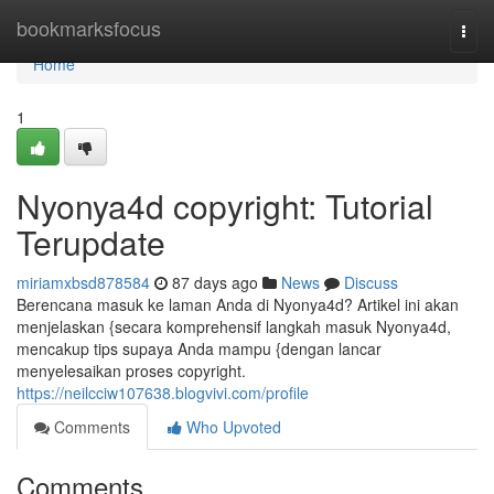
Home
bookmarksfocus
Togg
navi
Home
1
Nyonya4d copyright: Tutorial
Terupdate
miriamxbsd878584
87 days ago
News
Discuss
Berencana masuk ke laman Anda di Nyonya4d? Artikel ini akan
menjelaskan {secara komprehensif langkah masuk Nyonya4d,
mencakup tips supaya Anda mampu {dengan lancar
menyelesaikan proses copyright.
https://neilcciw107638.blogvivi.com/profile
Comments
Who Upvoted
Comments