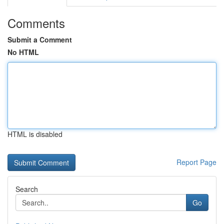
Comments
Submit a Comment
No HTML
HTML is disabled
Report Page
Search
Go