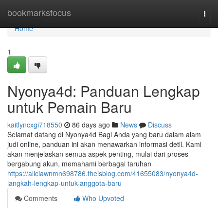
Home
bookmarksfocus
Togg
navi
Home
1
Nyonya4d: Panduan Lengkap
untuk Pemain Baru
kaitlyncxgi718550
86 days ago
News
Discuss
Selamat datang di Nyonya4d Bagi Anda yang baru dalam alam
judi online, panduan ini akan menawarkan informasi detil. Kami
akan menjelaskan semua aspek penting, mulai dari proses
bergabung akun, memahami berbagai taruhan
https://aliciawnmn698786.theisblog.com/41655083/nyonya4d-
langkah-lengkap-untuk-anggota-baru
Comments
Who Upvoted