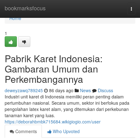
Home
bookmarksfocus
Togg
navi
Home
1
Pabrik Karet Indonesia:
Gambaran Umum dan
Perkembangannya
deweyzawq789245
86 days ago
News
Discuss
Industri unit karet di Indonesia memiliki peran penting dalam
pertumbuhan nasional. Secara umum, sektor ini berfokus pada
pengolahan latex karet alam, yang ditemukan dari perkebunan
tanaman karet yang luas.
https://deborahbmbk715684.wikigiogio.com/user
Comments
Who Upvoted