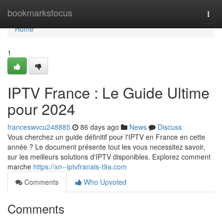
Home
bookmarksfocus
Togg
navi
Home
1
IPTV France : Le Guide Ultime
pour 2024
franceswvcu248885
86 days ago
News
Discuss
Vous cherchez un guide définitif pour l'IPTV en France en cette
année ? Le document présente tout les vous necessitez savoir,
sur les meilleurs solutions d'IPTV disponibles. Explorez comment
marche
https://xn--iptvfranais-t9a.com
Comments
Who Upvoted
Comments