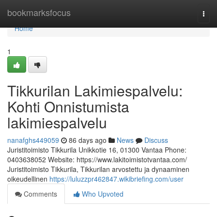
Home
bookmarksfocus
Togg
navi
Home
1
Tikkurilan Lakimiespalvelu:
Kohti Onnistumista
lakimiespalvelu
nanafghs449059
86 days ago
News
Discuss
Juristitoimisto Tikkurila Unikkotie 16, 01300 Vantaa Phone:
0403638052 Website: https://www.lakitoimistotvantaa.com/
Juristitoimisto Tikkurila, Tikkurilan arvostettu ja dynaaminen
oikeudellinen
https://luluzzpr462847.wikibriefing.com/user
Comments
Who Upvoted