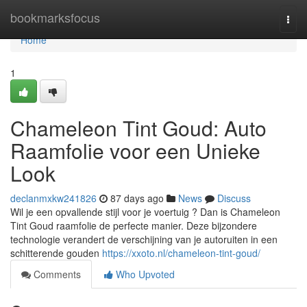
Home
bookmarksfocus
Togg
navi
Home
1
Chameleon Tint Goud: Auto
Raamfolie voor een Unieke
Look
declanmxkw241826
87 days ago
News
Discuss
Wil je een opvallende stijl voor je voertuig ? Dan is Chameleon
Tint Goud raamfolie de perfecte manier. Deze bijzondere
technologie verandert de verschijning van je autoruiten in een
schitterende gouden
https://xxoto.nl/chameleon-tint-goud/
Comments
Who Upvoted