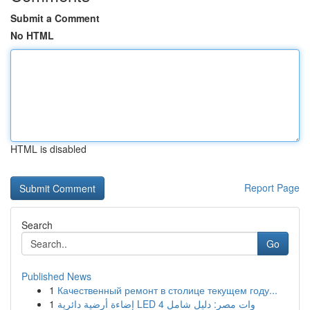
Submit a Comment
No HTML
HTML is disabled
Report Page
Search
Go
Published News
1
Качественный ремонт в столице текущем году...
1
إضاءة أرضية دائرية LED 4 وات مصر: دليل شامل