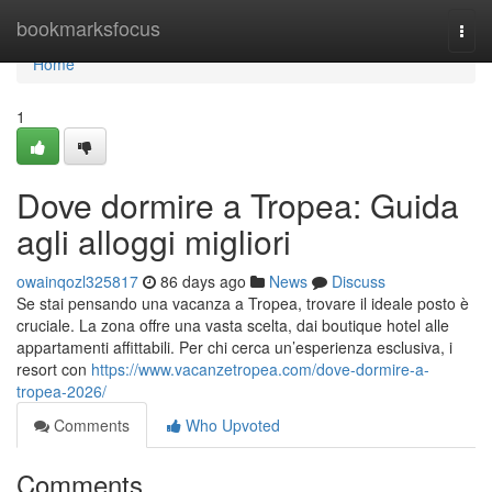
Home
bookmarksfocus
Togg
navi
Home
1
Dove dormire a Tropea: Guida
agli alloggi migliori
owainqozl325817
86 days ago
News
Discuss
Se stai pensando una vacanza a Tropea, trovare il ideale posto è
cruciale. La zona offre una vasta scelta, dai boutique hotel alle
appartamenti affittabili. Per chi cerca un’esperienza esclusiva, i
resort con
https://www.vacanzetropea.com/dove-dormire-a-
tropea-2026/
Comments
Who Upvoted
Comments