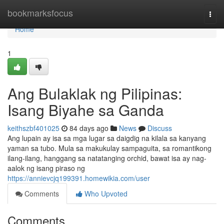
Home
bookmarksfocus
Togg
navi
Home
1
Ang Bulaklak ng Pilipinas:
Isang Biyahe sa Ganda
keithszbf401025
84 days ago
News
Discuss
Ang lupain ay isa sa mga lugar sa daigdig na kilala sa kanyang
yaman sa tubo. Mula sa makukulay sampaguita, sa romantikong
ilang-ilang, hanggang sa natatanging orchid, bawat isa ay nag-
aalok ng isang piraso ng
https://annievcjq199391.homewikia.com/user
Comments
Who Upvoted
Comments