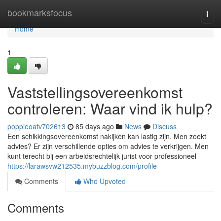
Home
bookmarksfocus
Togg
navi
Home
1
Vaststellingsovereenkomst
controleren: Waar vind ik hulp?
poppieoafv702613
85 days ago
News
Discuss
Een schikkingsovereenkomst nakijken kan lastig zijn. Men zoekt
advies? Er zijn verschillende opties om advies te verkrijgen. Men
kunt terecht bij een arbeidsrechtelijk jurist voor professioneel
https://larawsvw212535.mybuzzblog.com/profile
Comments
Who Upvoted
Comments