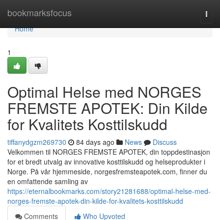
Home
bookmarksfocus
Togg
navi
Home
1
Optimal Helse med NORGES
FREMSTE APOTEK: Din Kilde
for Kvalitets Kosttilskudd
tiffanydgzm269730
84 days ago
News
Discuss
Velkommen til NORGES FREMSTE APOTEK, din toppdestinasjon
for et bredt utvalg av innovative kosttilskudd og helseprodukter i
Norge. På vår hjemmeside, norgesfremsteapotek.com, finner du
en omfattende samling av
https://eternalbookmarks.com/story21281688/optimal-helse-med-
norges-fremste-apotek-din-kilde-for-kvalitets-kosttilskudd
Comments
Who Upvoted