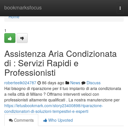
Home
bookmarksfocus
Togg
navi
Home
1
Assistenza Aria Condizionata
di : Servizi Rapidi e
Professionisti
roberteeik024787
86 days ago
News
Discuss
Hai bisogno di riparazione per il tuo impianto di aria condizionata
a nella città di Milano ? Offriamo interventi veloci con
professionisti altamente qualificati . La nostra manutenzione per
https://letusbookmark.com/story23400898/riparazione-
condizionatori-di-soluzioni-tempestivi-e-esperti
Comments
Who Upvoted