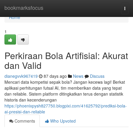
Home
bookmarksfocus
Togg
navi
Home
1
Perkiraan Bola Artifisial: Akurat
dan Valid
dianegvvk967419
87 days ago
News
Discuss
Mencari data kompetisi sepak bola? Jangan kecewa lagi! Berkat
aplikasi perhitungan futsal AI, tim memberikan data yang tepat
dan reliable. Sistem platform ditingkatkan terus dengan statistik
historis dan kecenderungan
https://phoenixpysh827750.blogpixi.com/41625792/prediksi-bola-
ai-presisi-dan-reliable
Comments
Who Upvoted